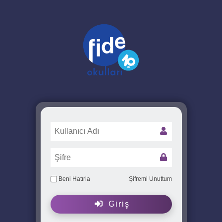
Beni Hatırla
Şifremi Unuttum
Giriş