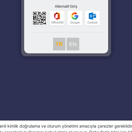
Alternatif Giriş
TR
EN
enli kimlik doğrulama ve oturum yönetimi amacıyla çerezler gereklidi